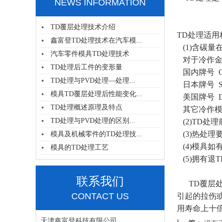
NEWS INFORMATION
TD覆层处理技术介绍
TD处理适用
鑫富登TD处理技术在汽车模...
(1)含碳量
汽车零件模具TD处理技术
对于冷作金
TD处理后工件的变形量
国内牌号 Cr1
TD处理与PVD处理—处理...
日本牌号 SK
模具TD覆层处理后性能变化...
美国牌号 D
TD处理概述原理及特点
其它冷作模
TD处理与PVD处理的区别...
(2)TD处理
(3)热处理
模具及机械零件的TD处理技...
(4)模具如
模具的TD处理工艺
(5)拥有退
联系我们
TD覆层处
CONTACT US
引起的拉伤或
用寿命上十倍
天津鑫富登科技有限公司