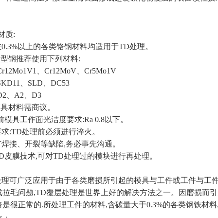
材质:
在0.3%以上的各类铬钢材料均适用于TD处理。
型钢推荐使用下列材料:
2Mo1V1、Cr12MoV、Cr5Mo1V
D11、SLD、DC53
2、A2、D3
具材料需商议。
前模具工作面光洁度要求:Ra 0.8以下。
要求:TD处理前必须进行淬火。
有焊接、开裂等缺陷,务必事先沟通。
TD皮膜技术,可对TD处理过的模块进行再处理。
理可广泛应用于由于各类磨损所引起的模具与工件或工件与工件
拉毛问题,TD覆层处理是世界上好的解决方法之一。因磨损而引
是很正常的.所处理工件的材料,含碳量大于0.3%的各类钢铁材料